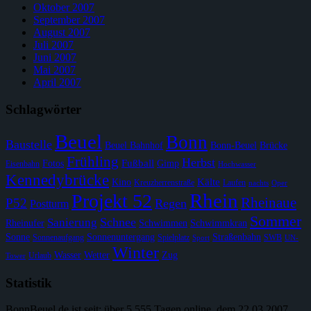
Oktober 2007
September 2007
August 2007
Juli 2007
Juni 2007
Mai 2007
April 2007
Schlagwörter
Beuel
Bonn
Baustelle
Beuel Bahnhof
Bonn-Beuel
Brücke
Frühling
Herbst
Fußball
Fotos
Gimp
Eisenbahn
Hochwasser
Kennedybrücke
Kälte
Kino
Kreuzherrenstraße
Laufen
nachts
Oper
Rhein
Projekt 52
Rheinaue
P52
Regen
Postturm
Sommer
Schnee
Sanierung
Rheinufer
Schwimmen
Schwimmkran
Sonne
Sonnenuntergang
Straßenbahn
Sonnenaufgang
Spielplatz
SWB
Sport
UN-
Winter
Wasser
Wetter
Zug
Urlaub
Tower
Statistik
BonnBeuel.de ist seit: über 5.555 Tagen online, dem 22.03.2007.