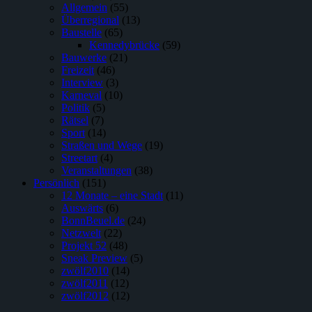
Allgemein
(55)
Überregional
(13)
Baustelle
(65)
Kennedybrücke
(59)
Bauwerke
(21)
Freizeit
(46)
Interview
(3)
Karneval
(10)
Politik
(5)
Rätsel
(7)
Sport
(14)
Straßen und Wege
(19)
Streetart
(4)
Veranstaltungen
(38)
Persönlich
(151)
12 Monate – eine Stadt
(11)
Auswärts
(6)
BonnBeuel.de
(24)
Netzwelt
(22)
Projekt 52
(48)
Sneak Preview
(5)
zwölf2010
(14)
zwölf2011
(12)
zwölf2012
(12)