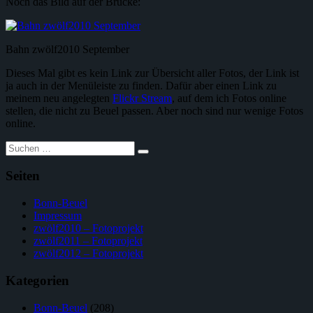
Noch das Bild auf der Brücke:
Bahn zwölf2010 September
Dieses Mal gibt es kein Link zur Übersicht aller Fotos, der Link ist
ja auch in der Menüleiste zu finden. Dafür aber einen Link zu
meinem neu angelegten
Flickr Stream
, auf dem ich Fotos online
stellen, die nicht zu Beuel passen. Aber noch sind nur wenige Fotos
online.
Suche
nach:
Seiten
Bonn-Beuel
Impressum
zwölf2010 – Fotoprojekt
zwölf2011 – Fotoprojekt
zwölf2012 – Fotoprojekt
Kategorien
Bonn-Beuel
(208)