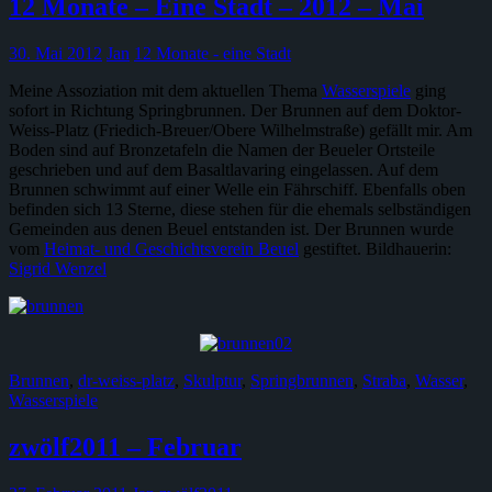
12 Monate – Eine Stadt – 2012 – Mai
30. Mai 2012
Jan
12 Monate - eine Stadt
Meine Assoziation mit dem aktuellen Thema
Wasserspiele
ging
sofort in Richtung Springbrunnen. Der Brunnen auf dem Doktor-
Weiss-Platz (Friedich-Breuer/Obere Wilhelmstraße) gefällt mir. Am
Boden sind auf Bronzetafeln die Namen der Beueler Ortsteile
geschrieben und auf dem Basaltlavaring eingelassen. Auf dem
Brunnen schwimmt auf einer Welle ein Fährschiff. Ebenfalls oben
befinden sich 13 Sterne, diese stehen für die ehemals selbständigen
Gemeinden aus denen Beuel entstanden ist. Der Brunnen wurde
vom
Heimat- und Geschichtsverein Beuel
gestiftet. Bildhauerin:
Sigrid Wenzel
Brunnen
,
dr-weiss-platz
,
Skulptur
,
Springbrunnen
,
Straba
,
Wasser
,
Wasserspiele
zwölf2011 – Februar