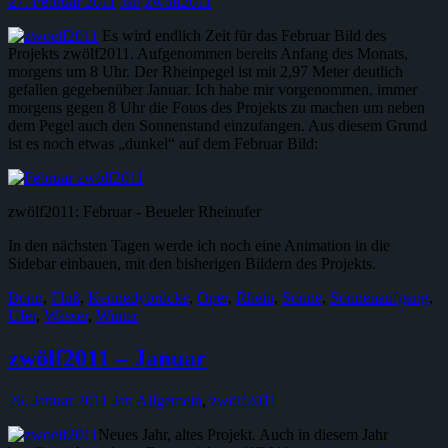
27. Februar 2011
Jan
zwölf2011
Es wird endlich Zeit für das Februar Bild des
Projekts zwölf2011. Aufgenommen bereits Anfang des Monats,
morgens um 8 Uhr. Der Rheinpegel ist mit 2,97 Meter deutlich
gefallen gegebenüber Januar. Ich habe mir vorgenommen, immer
morgens gegen 8 Uhr die Fotos des Projekts zu machen um neben
dem Pegel auch den Sonnenstand einzufangen. Aus diesem Grund
ist es noch etwas „dunkel“ auf dem Februar Bild:
zwölf2011: Februar - Beueler Rheinufer
In den nächsten Tagen werde ich noch eine Animation in die
Sidebar einbauen, mit den bisherigen Bildern des Projekts.
Bonn
,
Fluß
,
Kennedybrücke
,
Oper
,
Rhein
,
Sonne
,
Sonnenaufgang
,
Ufer
,
Wasser
,
Winter
zwölf2011 – Januar
26. Januar 2011
Jan
Allgemein
,
zwölf2011
Neues Jahr, altes Projekt. Auch in diesem Jahr