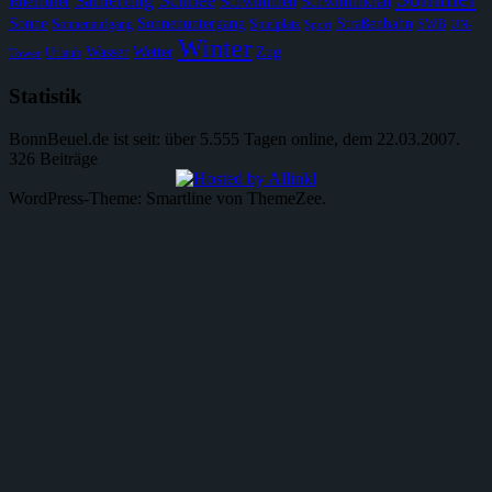
Schnee
Sanierung
Rheinufer
Schwimmen
Schwimmkran
Sonne
Sonnenuntergang
Straßenbahn
Sonnenaufgang
Spielplatz
SWB
Sport
UN-
Winter
Wasser
Wetter
Zug
Urlaub
Tower
Statistik
BonnBeuel.de ist seit: über 5.555 Tagen online, dem 22.03.2007.
326 Beiträge
WordPress-Theme: Smartline von ThemeZee.