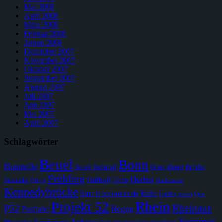
Mai 2008
April 2008
März 2008
Februar 2008
Januar 2008
Dezember 2007
November 2007
Oktober 2007
September 2007
August 2007
Juli 2007
Juni 2007
Mai 2007
April 2007
Schlagwörter
Beuel
Bonn
Baustelle
Beuel Bahnhof
Bonn-Beuel
Brücke
Frühling
Herbst
Fußball
Fotos
Gimp
Eisenbahn
Hochwasser
Kennedybrücke
Kälte
Kino
Kreuzherrenstraße
Laufen
nachts
Oper
Rhein
Projekt 52
Rheinaue
P52
Regen
Postturm
Sommer