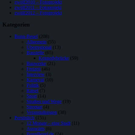
zwölf2010 – Fotoprojekt
zwölf2011 – Fotoprojekt
zwölf2012 – Fotoprojekt
Kategorien
Bonn-Beuel
(208)
Allgemein
(55)
Überregional
(13)
Baustelle
(65)
Kennedybrücke
(59)
Bauwerke
(21)
Freizeit
(46)
Interview
(3)
Karneval
(10)
Politik
(5)
Rätsel
(7)
Sport
(14)
Straßen und Wege
(19)
Streetart
(4)
Veranstaltungen
(38)
Persönlich
(151)
12 Monate – eine Stadt
(11)
Auswärts
(6)
BonnBeuel.de
(24)