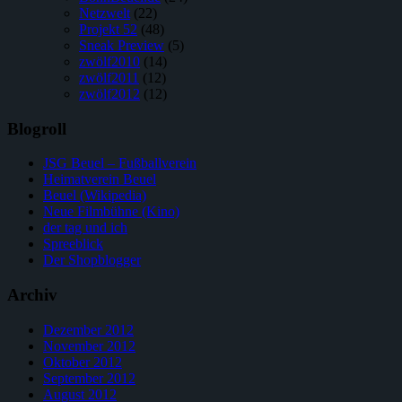
Netzwelt
(22)
Projekt 52
(48)
Sneak Preview
(5)
zwölf2010
(14)
zwölf2011
(12)
zwölf2012
(12)
Blogroll
JSG Beuel – Fußballverein
Heimatverein Beuel
Beuel (Wikipedia)
Neue Filmbühne (Kino)
der tag und ich
Spreeblick
Der Shopblogger
Archiv
Dezember 2012
November 2012
Oktober 2012
September 2012
August 2012