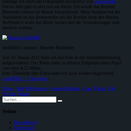
beteilige ich mich am Fotoprojekt zwölf2011 von
Janasworld
.
Dieses Jahr gibt es aber nur ein Motiv. Ich werde das Beueler
Rheinufer einmal im Monat fotografieren. Mein Standort bei der
Aufnahme ist das Brassertufer auf der Bonner Seite des Rheins.
Hoffentlich wirkt das Motiv besser und die Veränderungen sind
deutlich sichtbar.
zwölf2011: Januar - Beueler Rheinufer
Am 10. Januar 2011 habe ich das Foto in der Abenddämmerung
aufgenommen. Der Rhein hatte zu diesem Zeitpunkt einen Pegel
von etwa 8,23 Meter.
Eine Übersicht aller Fotos habe ich auch wieder eingerichtet,
zwölf2011 – Fotoprojekt
.
Bonn
,
Fluß
,
Hochwasser
,
Kennedybrücke
,
Oper
,
Rhein
,
Ufer
,
Wasser
,
Winter
Suche
nach:
Seiten
Bonn-Beuel
Impressum