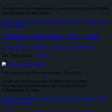
Die Bäume verlieren merklich ihr Laub und es liegen überall Blätter
und Kastanien auf dem Boden.
feucht
,
Herbst
,
Kalt
,
nass
,
Nebel
,
Regen
,
Schauer
,
Sommer
,
Sonne
,
Wasser
,
Winter
12 Monate – Eine Stadt – 2012 – Juni
28. Juni 2012
Jan
12 Monate - eine Stadt
,
Kennedybrücke
Das Thema im Juni:
Erholung
.
Erholung auf dem Rhein im Sommer – Kreuzfahrt
Urlaub auf dem Wasser, kein Stadtlärm und ein schön
entschleunigtes Verkehrsmittel. Im Hintergrund ist das
Siebengebirge zu sehen.
Beuel
,
Bonn
,
Brücke
,
Kreuzfahrt
,
Langer Eugen
,
Postturm
,
Rhein
,
UN-Tower
,
Wasser