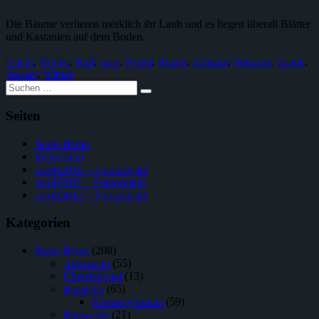
Die Bäume verlieren merklich ihr Laub und es liegen überall Blätter
und Kastanien auf dem Boden.
feucht
,
Herbst
,
Kalt
,
nass
,
Nebel
,
Regen
,
Schauer
,
Sommer
,
Sonne
,
Wasser
,
Winter
Suche
nach:
Seiten
Bonn-Beuel
Impressum
zwölf2010 – Fotoprojekt
zwölf2011 – Fotoprojekt
zwölf2012 – Fotoprojekt
Kategorien
Bonn-Beuel
(208)
Allgemein
(55)
Überregional
(13)
Baustelle
(65)
Kennedybrücke
(59)
Bauwerke
(21)