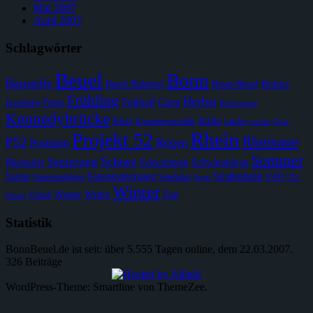
Mai 2007
April 2007
Schlagwörter
Beuel
Bonn
Baustelle
Beuel Bahnhof
Bonn-Beuel
Brücke
Frühling
Herbst
Fußball
Fotos
Gimp
Eisenbahn
Hochwasser
Kennedybrücke
Kälte
Kino
Kreuzherrenstraße
Laufen
nachts
Oper
Rhein
Projekt 52
Rheinaue
P52
Regen
Postturm
Sommer
Schnee
Sanierung
Rheinufer
Schwimmen
Schwimmkran
Sonne
Sonnenuntergang
Straßenbahn
Sonnenaufgang
Spielplatz
SWB
Sport
UN-
Winter
Wasser
Wetter
Zug
Urlaub
Tower
Statistik
BonnBeuel.de ist seit: über 5.555 Tagen online, dem 22.03.2007.
326 Beiträge
WordPress-Theme: Smartline von ThemeZee.