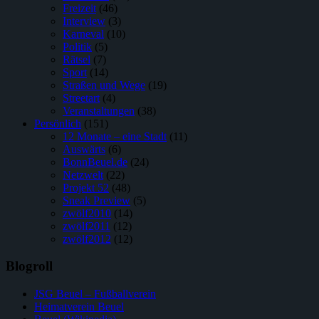
Freizeit
(46)
Interview
(3)
Karneval
(10)
Politik
(5)
Rätsel
(7)
Sport
(14)
Straßen und Wege
(19)
Streetart
(4)
Veranstaltungen
(38)
Persönlich
(151)
12 Monate – eine Stadt
(11)
Auswärts
(6)
BonnBeuel.de
(24)
Netzwelt
(22)
Projekt 52
(48)
Sneak Preview
(5)
zwölf2010
(14)
zwölf2011
(12)
zwölf2012
(12)
Blogroll
JSG Beuel – Fußballverein
Heimatverein Beuel