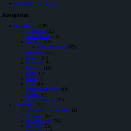
zwölf2012 – Fotoprojekt
Kategorien
Bonn-Beuel
(208)
Allgemein
(55)
Überregional
(13)
Baustelle
(65)
Kennedybrücke
(59)
Bauwerke
(21)
Freizeit
(46)
Interview
(3)
Karneval
(10)
Politik
(5)
Rätsel
(7)
Sport
(14)
Straßen und Wege
(19)
Streetart
(4)
Veranstaltungen
(38)
Persönlich
(151)
12 Monate – eine Stadt
(11)
Auswärts
(6)
BonnBeuel.de
(24)
Netzwelt
(22)