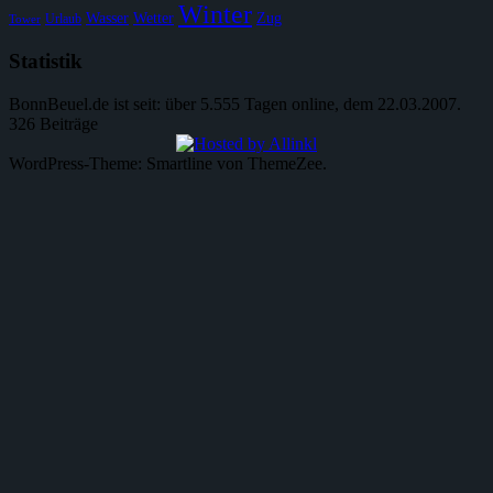
Winter
Wasser
Wetter
Zug
Urlaub
Tower
Statistik
BonnBeuel.de ist seit: über 5.555 Tagen online, dem 22.03.2007.
326 Beiträge
WordPress-Theme: Smartline von ThemeZee.