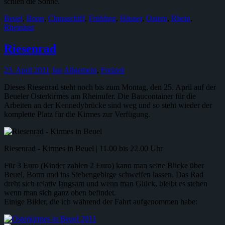
schien die Sonne.
Beuel
,
Bonn
,
Chinaschiff
,
Frühling
,
Häuser
,
Ostern
,
Rhein
,
Rheinlust
Riesenrad
23. April 2011
Jan
Allgemein
,
Freizeit
Dieses Riesenrad steht noch bis zum Montag, den 25. April auf der
Beueler Osterkirmes am Rheinufer. Die Baucontainer für die
Arbeiten an der Kennedybrücke sind weg und so steht wieder der
komplette Platz für die Kirmes zur Verfügung.
Riesenrad - Kirmes in Beuel | 11.00 bis 22.00 Uhr
Für 3 Euro (Kinder zahlen 2 Euro) kann man seine Blicke über
Beuel, Bonn und ins Siebengebirge schweifen lassen. Das Rad
dreht sich relativ langsam und wenn man Glück, bleibt es stehen
wenn man sich ganz oben befindet.
Einige Bilder, die ich während der Fahrt aufgenommen habe: