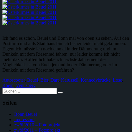
Ich fand es schön, Beuel und Bonn mal von oben zu sehen. Auf den
Postturm und aufs Stadthaus bin ich bisher leider nicht gekommen.
Eigentlich müsste ich noch einmal in der Dämmerung und im
Dunkeln mit dem Riesenrad fahren, nur leider komme ich nicht
mehr dazu. Hoffentlich habe ich nächste Jahr erneut die
Möglichkeit. Ist von Euch jemand in der Dämmerung oder im
Dunkeln mit dem Riesenrad gefahren?
Autoscooter
,
Beuel
,
Bier
,
Dart
,
Karussell
,
Kennedybrücke
,
Lose
,
Rhein
,
Venusberg
Suche
nach:
Seiten
Bonn-Beuel
Impressum
zwölf2010 – Fotoprojekt
zwölf2011 – Fotoprojekt