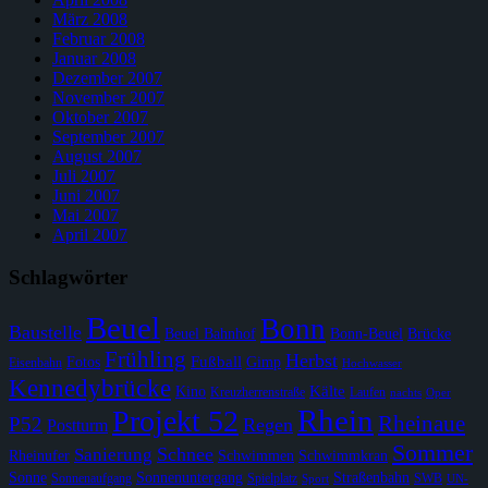
März 2008
Februar 2008
Januar 2008
Dezember 2007
November 2007
Oktober 2007
September 2007
August 2007
Juli 2007
Juni 2007
Mai 2007
April 2007
Schlagwörter
Beuel
Bonn
Baustelle
Beuel Bahnhof
Bonn-Beuel
Brücke
Frühling
Herbst
Fußball
Fotos
Gimp
Eisenbahn
Hochwasser
Kennedybrücke
Kälte
Kino
Kreuzherrenstraße
Laufen
nachts
Oper
Rhein
Projekt 52
Rheinaue
P52
Regen
Postturm
Sommer
Schnee
Sanierung
Rheinufer
Schwimmen
Schwimmkran
Sonne
Sonnenuntergang
Straßenbahn
Sonnenaufgang
Spielplatz
SWB
Sport
UN-