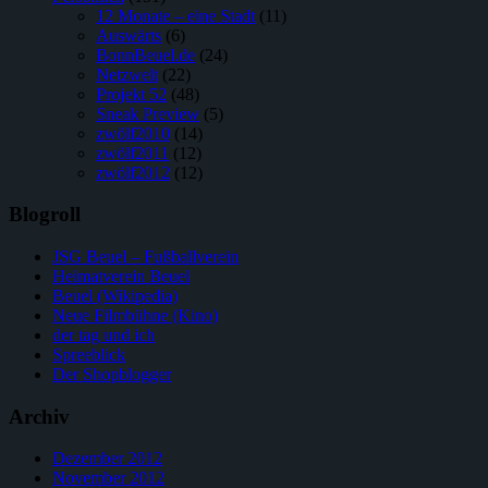
12 Monate – eine Stadt
(11)
Auswärts
(6)
BonnBeuel.de
(24)
Netzwelt
(22)
Projekt 52
(48)
Sneak Preview
(5)
zwölf2010
(14)
zwölf2011
(12)
zwölf2012
(12)
Blogroll
JSG Beuel – Fußballverein
Heimatverein Beuel
Beuel (Wikipedia)
Neue Filmbühne (Kino)
der tag und ich
Spreeblick
Der Shopblogger
Archiv
Dezember 2012
November 2012