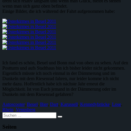
dreht sich relativ langsam und wenn man Glück, bleibt es stehen
wenn man sich ganz oben befindet.
Einige Bilder, die ich während der Fahrt aufgenommen habe:
Ich fand es schön, Beuel und Bonn mal von oben zu sehen. Auf den
Postturm und aufs Stadthaus bin ich bisher leider nicht gekommen.
Eigentlich müsste ich noch einmal in der Dämmerung und im
Dunkeln mit dem Riesenrad fahren, nur leider komme ich nicht
mehr dazu. Hoffentlich habe ich nächste Jahr erneut die
Möglichkeit. Ist von Euch jemand in der Dämmerung oder im
Dunkeln mit dem Riesenrad gefahren?
Autoscooter
,
Beuel
,
Bier
,
Dart
,
Karussell
,
Kennedybrücke
,
Lose
,
Rhein
,
Venusberg
Suche
nach:
Seiten