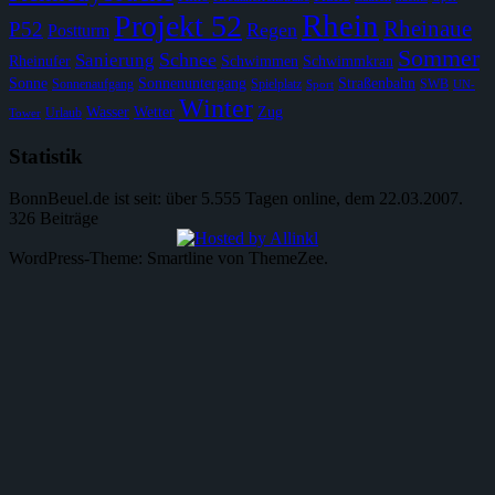
Rhein
Projekt 52
Rheinaue
P52
Regen
Postturm
Sommer
Schnee
Sanierung
Rheinufer
Schwimmen
Schwimmkran
Sonne
Sonnenuntergang
Straßenbahn
Sonnenaufgang
Spielplatz
SWB
Sport
UN-
Winter
Wasser
Wetter
Zug
Urlaub
Tower
Statistik
BonnBeuel.de ist seit: über 5.555 Tagen online, dem 22.03.2007.
326 Beiträge
WordPress-Theme: Smartline von ThemeZee.