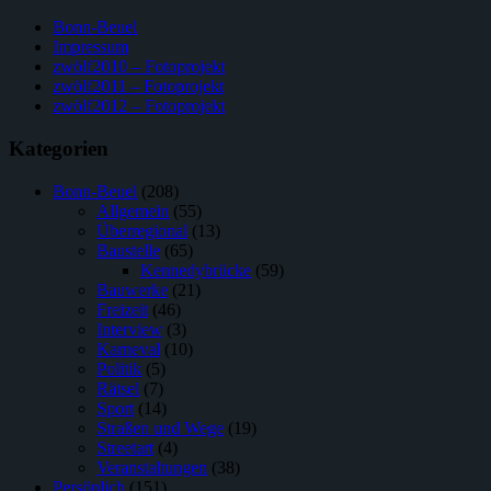
Bonn-Beuel
Impressum
zwölf2010 – Fotoprojekt
zwölf2011 – Fotoprojekt
zwölf2012 – Fotoprojekt
Kategorien
Bonn-Beuel
(208)
Allgemein
(55)
Überregional
(13)
Baustelle
(65)
Kennedybrücke
(59)
Bauwerke
(21)
Freizeit
(46)
Interview
(3)
Karneval
(10)
Politik
(5)
Rätsel
(7)
Sport
(14)
Straßen und Wege
(19)
Streetart
(4)
Veranstaltungen
(38)
Persönlich
(151)