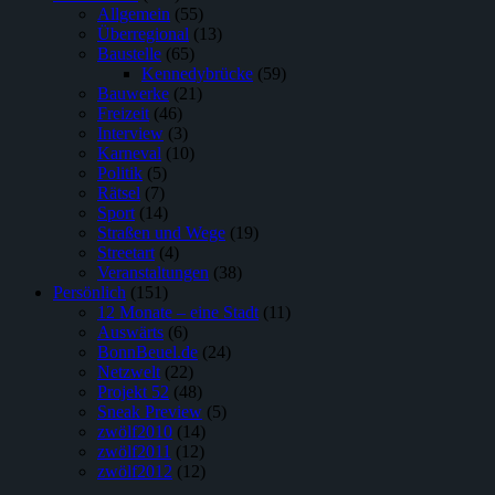
Allgemein
(55)
Überregional
(13)
Baustelle
(65)
Kennedybrücke
(59)
Bauwerke
(21)
Freizeit
(46)
Interview
(3)
Karneval
(10)
Politik
(5)
Rätsel
(7)
Sport
(14)
Straßen und Wege
(19)
Streetart
(4)
Veranstaltungen
(38)
Persönlich
(151)
12 Monate – eine Stadt
(11)
Auswärts
(6)
BonnBeuel.de
(24)
Netzwelt
(22)
Projekt 52
(48)
Sneak Preview
(5)
zwölf2010
(14)
zwölf2011
(12)
zwölf2012
(12)