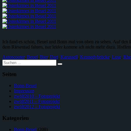
Ich fand es schön, Beuel und Bonn mal von oben zu sehen. Auf den P
dem Riesenrad fahren, nur leider komme ich nicht mehr dazu. Hoffen
Autoscooter
,
Beuel
,
Bier
,
Dart
,
Karussell
,
Kennedybrücke
,
Lose
,
Rhe
Suche
nach:
Seiten
Bonn-Beuel
Impressum
zwölf2010 – Fotoprojekt
zwölf2011 – Fotoprojekt
zwölf2012 – Fotoprojekt
Kategorien
Bonn-Beuel
(208)