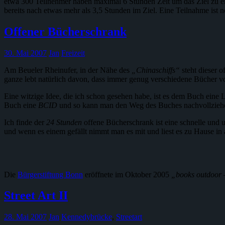
etwa 300 Teilnehmer haben maximal 6 Stunden Zeit um das Ziel zu err
bereits nach etwas mehr als 3,5 Stunden im Ziel. Eine Teilnahme is
Offener Bücherschrank
30. Mai 2007
Jan
Freizeit
Am Beueler Rheinufer, in der Nähe des
„Chinaschiffs“
steht dieser 
ganze lebt natürlich davon, dass immer genug verschiedene Bücher vo
Eine witzige Idee, die ich schon gesehen habe, ist es dem Buch eine 
Buch eine
BCID
und so kann man den Weg des Buches nachvollzieh
Ich finde der
24 Stunden
offene Bücherschrank ist eine schnelle und u
und wenn es einem gefällt nimmt man es mit und liest es zu Hause in a
Die
Bürgerstiftung Bonn
eröffnete im Oktober 2005
„books outdoor 
Street Art II
28. Mai 2007
Jan
Kennedybrücke
,
Streetart