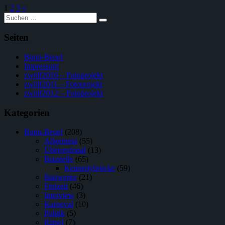
1
2
3
»
Suche
nach:
Seiten
Bonn-Beuel
Impressum
zwölf2010 – Fotoprojekt
zwölf2011 – Fotoprojekt
zwölf2012 – Fotoprojekt
Kategorien
Bonn-Beuel
(208)
Allgemein
(55)
Überregional
(13)
Baustelle
(65)
Kennedybrücke
(59)
Bauwerke
(21)
Freizeit
(46)
Interview
(3)
Karneval
(10)
Politik
(5)
Rätsel
(7)