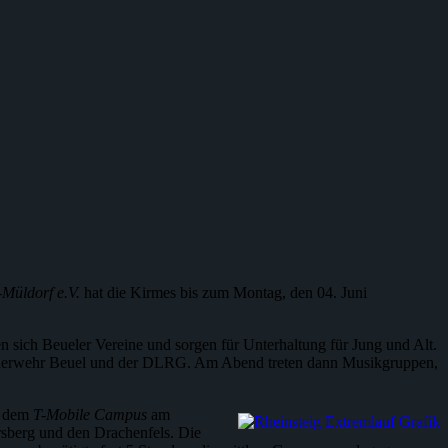
-Müldorf e.V.
hat die Kirmes bis zum Montag, den 04. Juni
n sich Beueler Vereine und sorgen für Unterhaltung für Jung und Alt.
e Feuerwehr Beuel und der DLRG. Am Abend treten dann Musikgruppen,
uf dem
T-Mobile Campus
am
ersberg und den Drachenfels. Die