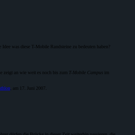
ine Idee was diese T-Mobile Randsteine zu bedeuten haben?
e zeigt an wie weit es noch bis zum
T-Mobile Campus
im
athlon
, am 17. Juni 2007.
r dürfen die Brücke in dieser Zeit weiterhin passieren, die