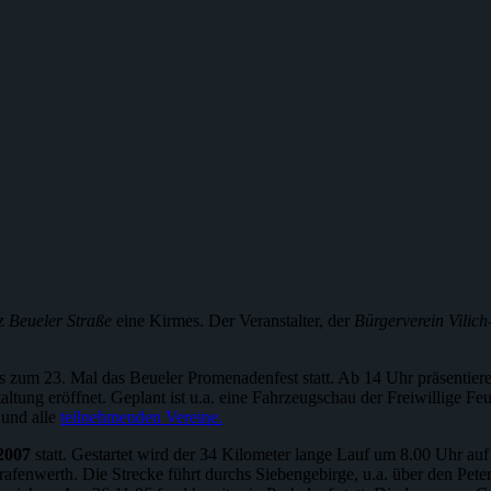
tz
Beueler Straße
eine Kirmes. Der Veranstalter, der
Bürgerverein Vilich
 zum 23. Mal das Beueler Promenadenfest statt. Ab 14 Uhr präsentiere
altung eröffnet. Geplant ist u.a. eine Fahrzeugschau der Freiwillig
und alle
teilnehmenden Vereine.
2007
statt. Gestartet wird der 34 Kilometer lange Lauf um 8.00 Uhr a
rafenwerth. Die Strecke führt durchs Siebengebirge, u.a. über den Pet