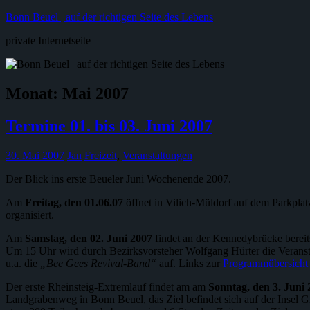
Zum
Bonn Beuel | auf der richtigen Seite des Lebens
Inhalt
private Internetseite
springen
Monat:
Mai 2007
Termine 01. bis 03. Juni 2007
30. Mai 2007
Jan
Freizeit
,
Veranstaltungen
Der Blick ins erste Beueler Juni Wochenende 2007.
Am
Freitag, den 01.06.07
öffnet in Vilich-Müldorf auf dem Parkpla
organisiert.
Am
Samstag, den 02. Juni 2007
findet an der Kennedybrücke bereits
Um 15 Uhr wird durch Bezirksvorsteher Wolfgang Hürter die Veranst
u.a. die
„Bee Gees Revival-Band“
auf. Links zur
Programmübersicht
Der erste Rheinsteig-Extremlauf findet am am
Sonntag, den 3. Juni 
Landgrabenweg in Bonn Beuel, das Ziel befindet sich auf der Insel G