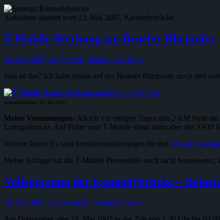
Aufnahme stammt vom 23. Mai 2007, Kennedybrücke
T-Mobile Werbung am Beueler Rheinufer
24. Mai 2007
Jan
Freizeit
,
Straßen und Wege
Was ist das? Ich habe bisher auf der Beueler Rheinseite noch drei w
Aufnahmedatum: 23. Mai 2007
Meine Vermutungen:
Als ich vor einigen Tagen den
2 KM
Stein am 
Landgraben ist. Auf Höhe vom T-Mobile stand dann aber der
3 KM
St
Weitere Ideen: Es sind Streckenmarkierungen für den
Drei-Brückenla
Meine Anfrage hat die T-Mobile Pressestelle noch nicht beantworte
Vollsperrung der Kennedybrücke – Belastu
18. Mai 2007
Jan
Baustelle
,
Kennedybrücke
Am Donnerstag, den 24. Mai 2007 in der Zeit von 1:30 Uhr bis 04:00 