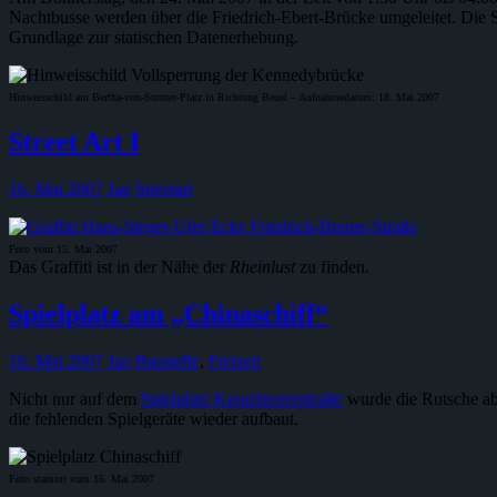
Nachtbusse werden über die Friedrich-Ebert-Brücke umgeleitet. Die S
Grundlage zur statischen Datenerhebung.
Hinweisschild am Bertha-von-Suttner-Platz in Richtung Beuel – Aufnahmedatum: 18. Mai 2007
Street Art I
16. Mai 2007
Jan
Streetart
Foto vom 15. Mai 2007
Das Graffiti ist in der Nähe der
Rheinlust
zu finden.
Spielplatz am „Chinaschiff“
16. Mai 2007
Jan
Baustelle
,
Freizeit
Nicht nur auf dem
Spielplatz Kreuzherrenstraße
wurde die Rutsche ab
die fehlenden Spielgeräte wieder aufbaut.
Foto stammt vom 16. Mai 2007