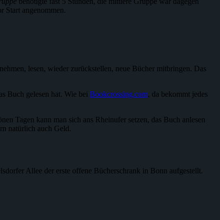
ruppe
benötigte fast 5 Stunden, die mittlere Gruppe war dagegen
vor Start angenommen.
tnehmen, lesen, wieder zurückstellen, neue Bücher mitbringen. Das
das Buch gelesen hat. Wie bei
Bookcrossing.com
, da bekommt jedes
schönen Tagen kann man sich ans Rheinufer setzen, das Buch anlesen
rn natürlich auch Geld.
lsdorfer Allee der erste offene Bücherschrank in Bonn aufgestellt.