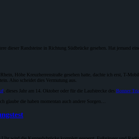
eitere dieser Randsteine in Richtung Südbrücke gesehen. Hat jemand e
Rhein, Höhe Kreuzherrenstraße gesehen hatte, dachte ich erst, T-Mobil
ein. Also scheidet dies Vermutung aus.
uf
, dieses Jahr am 14. Oktober oder für die Laufstrecke des
Bonner Tri
t, ich glaube die haben momentan auch andere Sorgen…
ngstest
Uhr wird die Kennedybrücke komplett gesperrt. Fußgänger und Radfahre