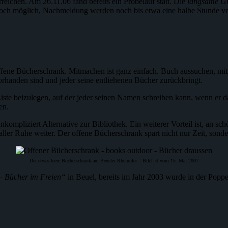
eichen. Am 26.11.06 fand bereits ein Probelauf statt. Die
langsame G
t noch möglich, Nachmeldung werden noch bis etwa eine halbe Stunde 
offene Bücherschrank. Mitmachen ist ganz einfach. Buch aussuchen, mi
rhanden sind und jeder seine entliehenen Bücher zurückbringt.
Liste beizulegen, auf der jeder seinen Namen schreiben kann, wenn er 
en.
nkompliziert Alternative zur Bibliothek. Ein weiterer Vorteil ist, an 
ller Ruhe weiter. Der offene Bücherschrank spart nicht nur Zeit, sonde
Der etwas leere Bücherschrank am Beueler Rheinufer – Bild ist vom 15. Mai 2007
– Bücher im Freien
“
in Beuel, bereits im Jahr 2003 wurde in der Poppe