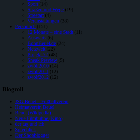
Sport
(14)
Straßen und Wege
(19)
Streetart
(4)
Veranstaltungen
(38)
Persönlich
(151)
12 Monate – eine Stadt
(11)
Auswärts
(6)
BonnBeuel.de
(24)
Netzwelt
(22)
Projekt 52
(48)
Sneak Preview
(5)
zwölf2010
(14)
zwölf2011
(12)
zwölf2012
(12)
Blogroll
JSG Beuel – Fußballverein
Heimatverein Beuel
Beuel (Wikipedia)
Neue Filmbühne (Kino)
der tag und ich
Spreeblick
Der Shopblogger