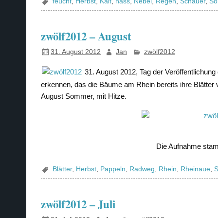
feucht
,
Herbst
,
Kalt
,
nass
,
Nebel
,
Regen
,
Schauer
,
So
zwölf2012 – August
31. August 2012
Jan
zwölf2012
31. August 2012, Tag der Veröffentlichun
erkennen, das die Bäume am Rhein bereits ihre Blätter v
August Sommer, mit Hitze.
Die Aufnahme stam
Blätter
,
Herbst
,
Pappeln
,
Radweg
,
Rhein
,
Rheinaue
,
zwölf2012 – Juli