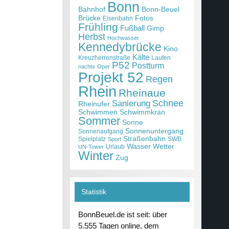
Bonn
Bahnhof
Bonn-Beuel
Brücke
Fotos
Eisenbahn
Frühling
Fußball
Gimp
Herbst
Hochwasser
Kennedybrücke
Kino
Kälte
Kreuzherrenstraße
Laufen
P52
Postturm
nachts
Oper
Projekt 52
Regen
Rhein
Rheinaue
Schnee
Sanierung
Rheinufer
Schwimmen
Schwimmkran
Sommer
Sonne
Sonnenuntergang
Sonnenaufgang
Straßenbahn
Spielplatz
SWB
Sport
Wasser
Wetter
Urlaub
UN-Tower
Winter
Zug
Statistik
BonnBeuel.de ist seit: über
5.555 Tagen online, dem