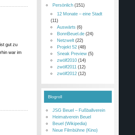
Persönlich
(151)
12 Monate – eine Stadt
(11)
Auswärts
(6)
BonnBeuel.de
(24)
Netzwelt
(22)
ist gut zu
Projekt 52
(48)
erhin war im
Sneak Preview
(5)
zwölf2010
(14)
zwölf2011
(12)
zwölf2012
(12)
Blogroll
JSG Beuel – Fußballverein
Heimatverein Beuel
Beuel (Wikipedia)
Neue Filmbühne (Kino)