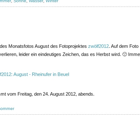
mmer
,
Sonne
,
Wasser
,
Winter
g des Monatsfotos August des Fotoprojektes
zwölf2012
. Auf dem Foto 
erlieren, leider ein eindeutiges Zeichen, das es Herbst wird. 🙁 Imm
mt vom Freitag, den 24. August 2012, abends.
Sommer