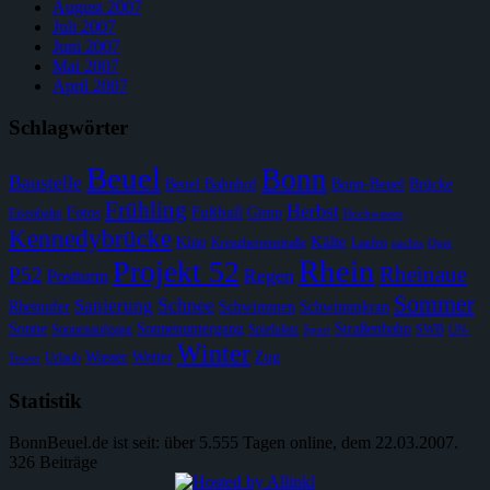
August 2007
Juli 2007
Juni 2007
Mai 2007
April 2007
Schlagwörter
Beuel
Bonn
Baustelle
Beuel Bahnhof
Bonn-Beuel
Brücke
Frühling
Herbst
Fußball
Fotos
Gimp
Eisenbahn
Hochwasser
Kennedybrücke
Kälte
Kino
Kreuzherrenstraße
Laufen
nachts
Oper
Rhein
Projekt 52
Rheinaue
P52
Regen
Postturm
Sommer
Schnee
Sanierung
Rheinufer
Schwimmen
Schwimmkran
Sonne
Sonnenuntergang
Straßenbahn
Sonnenaufgang
Spielplatz
SWB
Sport
UN-
Winter
Wasser
Wetter
Zug
Urlaub
Tower
Statistik
BonnBeuel.de ist seit: über 5.555 Tagen online, dem 22.03.2007.
326 Beiträge