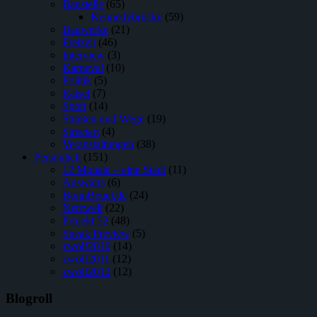
Baustelle
(65)
Kennedybrücke
(59)
Bauwerke
(21)
Freizeit
(46)
Interview
(3)
Karneval
(10)
Politik
(5)
Rätsel
(7)
Sport
(14)
Straßen und Wege
(19)
Streetart
(4)
Veranstaltungen
(38)
Persönlich
(151)
12 Monate – eine Stadt
(11)
Auswärts
(6)
BonnBeuel.de
(24)
Netzwelt
(22)
Projekt 52
(48)
Sneak Preview
(5)
zwölf2010
(14)
zwölf2011
(12)
zwölf2012
(12)
Blogroll