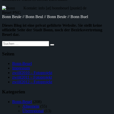
Kontakt: info [at] bonnbeuel [punkt] de
Bonn Beule // Bonn Beul // Bonn Beule // Bonn Buel
Dieses Blog ist eine privat geführte Website. Sie stellt keine
offizielle Seite der Stadt Bonn, noch der Bezirksvertretung
Beuel dar.
Suche
nach:
Seiten
Bonn-Beuel
Impressum
zwölf2010 – Fotoprojekt
zwölf2011 – Fotoprojekt
zwölf2012 – Fotoprojekt
Kategorien
Bonn-Beuel
(208)
Allgemein
(55)
Überregional
(13)