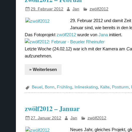
29. Februar 2012
Jan
zwölf2012
29. Februar 2012 und damit Zeit
Januar sind, wie bereits in den 
Das Fotoprojekt
zwölf2012
wurde von
Jana
initiiert.
Letzte Woche (24.02.12) war ich mit der Kamera am
Ca
aufzunehmen.
» Weiterlesen
Beuel
,
Bonn
,
Frühling
,
Inlineskating
,
Kälte
,
Postturm
,
zwölf2012 – Januar
27. Januar 2012
Jan
zwölf2012
Neues Jahr, gleiches Projekt, g