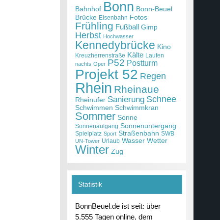
Bonn
Bahnhof
Bonn-Beuel
Brücke
Fotos
Eisenbahn
Frühling
Fußball
Gimp
Herbst
Hochwasser
Kennedybrücke
Kino
Kälte
Kreuzherrenstraße
Laufen
P52
Postturm
nachts
Oper
Projekt 52
Regen
Rhein
Rheinaue
Schnee
Sanierung
Rheinufer
Schwimmen
Schwimmkran
Sommer
Sonne
Sonnenuntergang
Sonnenaufgang
Straßenbahn
Spielplatz
SWB
Sport
Wasser
Wetter
Urlaub
UN-Tower
Winter
Zug
Statistik
BonnBeuel.de ist seit: über
5.555 Tagen online, dem