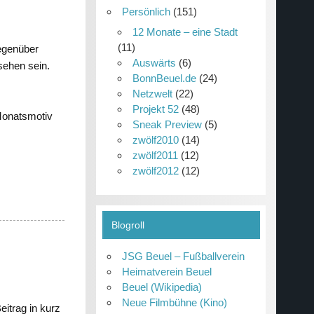
Persönlich
(151)
12 Monate – eine Stadt
(11)
gegenüber
Auswärts
(6)
sehen sein.
BonnBeuel.de
(24)
Netzwelt
(22)
Projekt 52
(48)
onatsmotiv
Sneak Preview
(5)
zwölf2010
(14)
zwölf2011
(12)
zwölf2012
(12)
Blogroll
JSG Beuel – Fußballverein
Heimatverein Beuel
Beuel (Wikipedia)
Neue Filmbühne (Kino)
eitrag in kurz