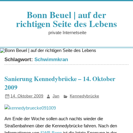
Zum
Inhalt
Bonn Beuel | auf der
springen
richtigen Seite des Lebens
private Internetseite
Schlagwort:
Schwimmkran
Sanierung Kennedybrücke – 14. Oktober
2009
14. Oktober 2009
Jan
Kennedybrücke
Am Ende der Woche sollen auch nachts wieder die
Straßenbahnen über die Kennedybrücke fahren. Nach den
Informationen von
SWB Bonn
ist die letzte Sperrung in der