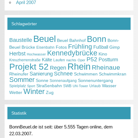
April 2007
Schlagwörter
Beuel
Bonn
Baustelle
Beuel Bahnhof
Bonn-
Frühling
Fußball
Beuel
Brücke
Fotos
Gimp
Eisenbahn
Kennedybrücke
Herbst
Kino
Hochwasser
P52
Kälte
Postturm
Kreuzherrenstraße
Laufen
nachts
Oper
Projekt 52
Rhein
Rheinaue
Regen
Schnee
Sanierung
Rheinufer
Schwimmen
Schwimmkran
Sommer
Sonne
Sonnenuntergang
Sonnenaufgang
Straßenbahn
Wasser
Spielplatz
SWB
Urlaub
Sport
UN-Tower
Winter
Wetter
Zug
Statistik
BonnBeuel.de ist seit: über 5.555 Tagen online, dem
22.03.2007.