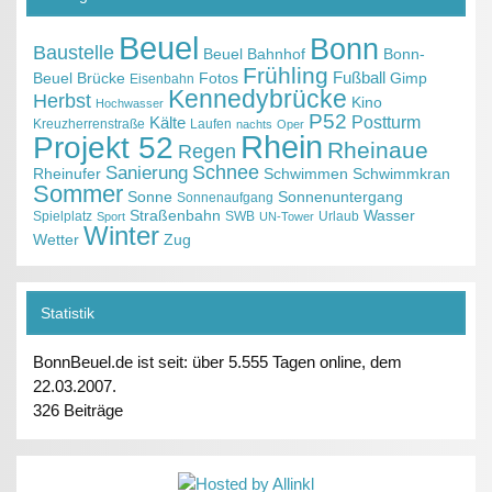
Beuel
Bonn
Baustelle
Beuel Bahnhof
Bonn-
Frühling
Fußball
Beuel
Brücke
Fotos
Gimp
Eisenbahn
Kennedybrücke
Herbst
Kino
Hochwasser
P52
Kälte
Postturm
Kreuzherrenstraße
Laufen
nachts
Oper
Projekt 52
Rhein
Rheinaue
Regen
Schnee
Sanierung
Rheinufer
Schwimmen
Schwimmkran
Sommer
Sonne
Sonnenuntergang
Sonnenaufgang
Straßenbahn
Wasser
Spielplatz
SWB
Urlaub
Sport
UN-Tower
Winter
Wetter
Zug
Statistik
BonnBeuel.de ist seit: über 5.555 Tagen online, dem
22.03.2007.
326 Beiträge