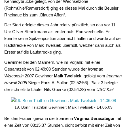
Kennedybrücke gelegt, von der Wechselzone
(Rohmühle/Ramersdorf) ging es dieses Mal durch die Beueler
Rheinaue bis zum „Blauen Affen“.
Der Start erfolgte dieses Jahr relativ pünktlich, so das vor 11
Uhr Oliver Strankmann als erster aufs Rad wechselte. Er
konnte seine Spitzenpostion aber nicht halten und wurde auf der
Radstrecke von Maik Twelsiek überholt, welcher dann auch als
Erster auf die Laufstrecke ging.
Gewinner bei den Männern, wie im Vorjahr, mit einer
Gesamtzeit von 02:49:03 Stunden wurde der
Ironman
Wisconsin 2007
Gewinner
Maik Twelsiek
, gefolgt vom
Ironman
Hawaii 2005
Sieger Faris Al-Sultan (02:52:56). Platz 3 belegte
der schnellste Läufer Nils Goerke (02:54:28) vom
USC Kiel
.
19. Bonn Triathlon Gewinner: Maik Twelsiek - 14.06.09
Bei den Frauen gewann die Spanierin
Virginia Berasategui
mit
einer Zeit von 03:15:37 Stunden, dicht gefolgt mit einer Zeit von