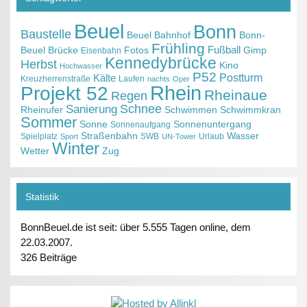
Beuel
Bonn
Baustelle
Beuel Bahnhof
Bonn-
Frühling
Fußball
Beuel
Brücke
Fotos
Gimp
Eisenbahn
Kennedybrücke
Herbst
Kino
Hochwasser
P52
Kälte
Postturm
Kreuzherrenstraße
Laufen
nachts
Oper
Projekt 52
Rhein
Rheinaue
Regen
Schnee
Sanierung
Rheinufer
Schwimmen
Schwimmkran
Sommer
Sonne
Sonnenuntergang
Sonnenaufgang
Straßenbahn
Wasser
Spielplatz
SWB
Urlaub
Sport
UN-Tower
Winter
Wetter
Zug
Statistik
BonnBeuel.de ist seit: über 5.555 Tagen online, dem
22.03.2007.
326 Beiträge