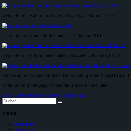
Kennedybrücke auf dem Weg von Beuel nach Bonn - 1.1.10
alte und neue Kennedybrückenteile - 01. Januar 2010
Kennedybrücke Bonn: beleuchtetes Schweißerzelt am 01.01.'10
Schnee auf der Kennedybrücke, Blickrichtung Bonn (Oper) 01.01.10
Radfahrer und Fußgänger hatten die Brücke für sich allein.
2010
,
Kennedybrücke
,
Schnee
,
Vollsperrung
Suche
nach:
Seiten
Bonn-Beuel
Impressum