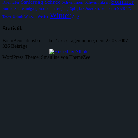
Sommer
Schnee
Sanierung
Rheinufer
Schwimmen
Schwimmkran
Sonne
Sonnenuntergang
Straßenbahn
Sonnenaufgang
Spielplatz
SWB
Sport
UN-
Winter
Wasser
Wetter
Zug
Urlaub
Tower
Statistik
BonnBeuel.de ist seit: über 5.555 Tagen online, dem 22.03.2007.
326 Beiträge
WordPress-Theme: Smartline von ThemeZee.