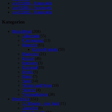
zwölf2010 – Fotoprojekt
zwölf2011 – Fotoprojekt
zwölf2012 – Fotoprojekt
Kategorien
Bonn-Beuel
(208)
Allgemein
(55)
Überregional
(13)
Baustelle
(65)
Kennedybrücke
(59)
Bauwerke
(21)
Freizeit
(46)
Interview
(3)
Karneval
(10)
Politik
(5)
Rätsel
(7)
Sport
(14)
Straßen und Wege
(19)
Streetart
(4)
Veranstaltungen
(38)
Persönlich
(151)
12 Monate – eine Stadt
(11)
Auswärts
(6)