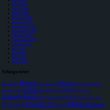
Juni 2008
Mai 2008
April 2008
März 2008
Februar 2008
Januar 2008
Dezember 2007
November 2007
Oktober 2007
September 2007
August 2007
Juli 2007
Juni 2007
Mai 2007
April 2007
Schlagwörter
Beuel
Bonn
Baustelle
Beuel Bahnhof
Bonn-Beuel
Brücke
Frühling
Herbst
Fußball
Fotos
Gimp
Eisenbahn
Hochwasser
Kennedybrücke
Kälte
Kino
Kreuzherrenstraße
Laufen
nachts
Oper
Rhein
Projekt 52
Rheinaue
P52
Regen
Postturm