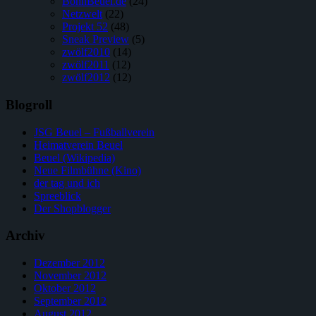
BonnBeuel.de
(24)
Netzwelt
(22)
Projekt 52
(48)
Sneak Preview
(5)
zwölf2010
(14)
zwölf2011
(12)
zwölf2012
(12)
Blogroll
JSG Beuel – Fußballverein
Heimatverein Beuel
Beuel (Wikipedia)
Neue Filmbühne (Kino)
der tag und ich
Spreeblick
Der Shopblogger
Archiv
Dezember 2012
November 2012
Oktober 2012
September 2012
August 2012