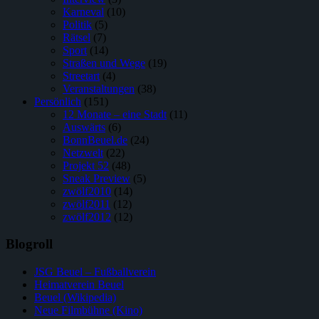
Karneval
(10)
Politik
(5)
Rätsel
(7)
Sport
(14)
Straßen und Wege
(19)
Streetart
(4)
Veranstaltungen
(38)
Persönlich
(151)
12 Monate – eine Stadt
(11)
Auswärts
(6)
BonnBeuel.de
(24)
Netzwelt
(22)
Projekt 52
(48)
Sneak Preview
(5)
zwölf2010
(14)
zwölf2011
(12)
zwölf2012
(12)
Blogroll
JSG Beuel – Fußballverein
Heimatverein Beuel
Beuel (Wikipedia)
Neue Filmbühne (Kino)