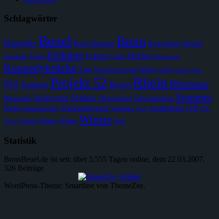
Schlagwörter
Beuel
Bonn
Baustelle
Beuel Bahnhof
Bonn-Beuel
Brücke
Frühling
Herbst
Fußball
Fotos
Gimp
Eisenbahn
Hochwasser
Kennedybrücke
Kälte
Kino
Kreuzherrenstraße
Laufen
nachts
Oper
Rhein
Projekt 52
Rheinaue
P52
Regen
Postturm
Sommer
Schnee
Sanierung
Rheinufer
Schwimmen
Schwimmkran
Sonne
Sonnenuntergang
Straßenbahn
Sonnenaufgang
Spielplatz
SWB
Sport
UN-
Winter
Wasser
Wetter
Zug
Urlaub
Tower
Statistik
BonnBeuel.de ist seit: über 5.555 Tagen online, dem 22.03.2007.
326 Beiträge
WordPress-Theme: Smartline von ThemeZee.