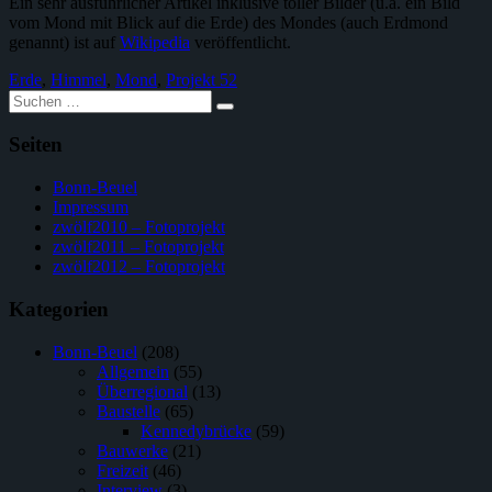
Ein sehr ausführlicher Artikel inklusive toller Bilder (u.a. ein Bild
vom Mond mit Blick auf die Erde) des Mondes (auch Erdmond
genannt) ist auf
Wikipedia
veröffentlicht.
Erde
,
Himmel
,
Mond
,
Projekt 52
Suche
nach:
Seiten
Bonn-Beuel
Impressum
zwölf2010 – Fotoprojekt
zwölf2011 – Fotoprojekt
zwölf2012 – Fotoprojekt
Kategorien
Bonn-Beuel
(208)
Allgemein
(55)
Überregional
(13)
Baustelle
(65)
Kennedybrücke
(59)
Bauwerke
(21)
Freizeit
(46)
Interview
(3)