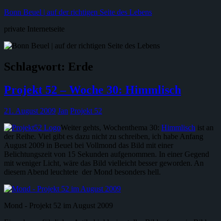
Zum
Bonn Beuel | auf der richtigen Seite des Lebens
Inhalt
private Internetseite
springen
Schlagwort:
Erde
Projekt 52 – Woche 30: Himmlisch
21. August 2009
Jan
Projekt 52
Weiter gehts, Wochenthema 30:
Himmlisch
ist an
der Reihe. Viel gibt es dazu nicht zu schreiben, ich habe Anfang
August 2009 in Beuel bei Vollmond das Bild mit einer
Belichtungszeit von 15 Sekunden aufgenommen. In einer Gegend
mit weniger Licht, wäre das Bild vielleicht besser geworden. An
diesem Abend leuchtete der Mond besonders hell.
Mond - Projekt 52 im August 2009