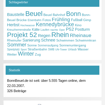
Schlagwörter
Beuel
Bonn
Baustelle
Beuel Bahnhof
Bonn-
Frühling
Fußball
Beuel
Brücke
Fotos
Gimp
Eisenbahn
Kennedybrücke
Herbst
Kino
Hochwasser
P52
Kälte
Postturm
Kreuzherrenstraße
Laufen
nachts
Oper
Projekt 52
Rhein
Rheinaue
Regen
Schnee
Sanierung
Rheinufer
Schwimmen
Schwimmkran
Sommer
Sonne
Sonnenuntergang
Sonnenaufgang
Straßenbahn
Wasser
Spielplatz
SWB
Urlaub
Sport
UN-Tower
Winter
Wetter
Zug
Statistik
BonnBeuel.de ist seit: über 5.555 Tagen online, dem
22.03.2007.
326 Beiträge