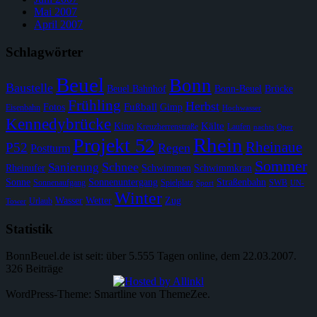
Mai 2007
April 2007
Schlagwörter
Beuel
Bonn
Baustelle
Beuel Bahnhof
Bonn-Beuel
Brücke
Frühling
Herbst
Fußball
Fotos
Gimp
Eisenbahn
Hochwasser
Kennedybrücke
Kälte
Kino
Kreuzherrenstraße
Laufen
nachts
Oper
Rhein
Projekt 52
Rheinaue
P52
Regen
Postturm
Sommer
Schnee
Sanierung
Rheinufer
Schwimmen
Schwimmkran
Sonne
Sonnenuntergang
Straßenbahn
Sonnenaufgang
Spielplatz
SWB
Sport
UN-
Winter
Wasser
Wetter
Zug
Urlaub
Tower
Statistik
BonnBeuel.de ist seit: über 5.555 Tagen online, dem 22.03.2007.
326 Beiträge
WordPress-Theme: Smartline von ThemeZee.