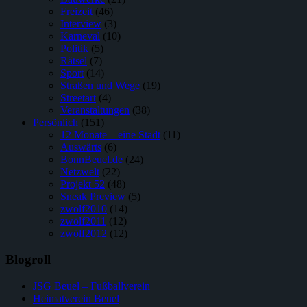
Freizeit
(46)
Interview
(3)
Karneval
(10)
Politik
(5)
Rätsel
(7)
Sport
(14)
Straßen und Wege
(19)
Streetart
(4)
Veranstaltungen
(38)
Persönlich
(151)
12 Monate – eine Stadt
(11)
Auswärts
(6)
BonnBeuel.de
(24)
Netzwelt
(22)
Projekt 52
(48)
Sneak Preview
(5)
zwölf2010
(14)
zwölf2011
(12)
zwölf2012
(12)
Blogroll
JSG Beuel – Fußballverein
Heimatverein Beuel