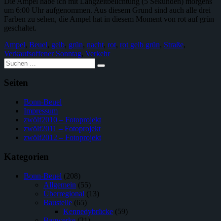
Die Ampel habe ich mit Langzeitbelichtung (5 Sekunden) morgens
um 6:00 Uhr aufgenommen. Aus diesem Grund sind auch alle drei
Farben zu sehen, die Ampel hat in diesem Moment von rot auf grün
geschaltet.
Ampel
,
Beuel
,
gelb
,
grün
,
nacht
,
rot
,
rot gelb grün
,
Straße
,
Verkaufsoffener Sonntag
,
Verkehr
Suche
nach:
Seiten
Bonn-Beuel
Impressum
zwölf2010 – Fotoprojekt
zwölf2011 – Fotoprojekt
zwölf2012 – Fotoprojekt
Kategorien
Bonn-Beuel
(208)
Allgemein
(55)
Überregional
(13)
Baustelle
(65)
Kennedybrücke
(59)
Bauwerke
(21)