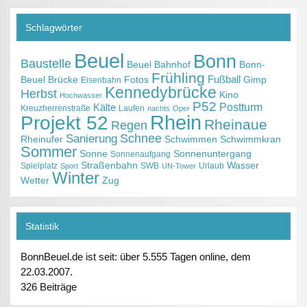
Schlagwörter
Beuel
Bonn
Baustelle
Beuel Bahnhof
Bonn-
Frühling
Fußball
Beuel
Brücke
Fotos
Gimp
Eisenbahn
Kennedybrücke
Herbst
Kino
Hochwasser
P52
Kälte
Postturm
Kreuzherrenstraße
Laufen
nachts
Oper
Projekt 52
Rhein
Rheinaue
Regen
Schnee
Sanierung
Rheinufer
Schwimmen
Schwimmkran
Sommer
Sonne
Sonnenuntergang
Sonnenaufgang
Straßenbahn
Wasser
Spielplatz
SWB
Urlaub
Sport
UN-Tower
Winter
Wetter
Zug
Statistik
BonnBeuel.de ist seit: über 5.555 Tagen online, dem
22.03.2007.
326 Beiträge