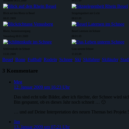
Skifahrer 06.01.2009
06.01.09
Blick auf den Rhein in Beuel
Sitzgelegenheit mit Licht
08.01.2009
08.01.09
Rhein, Sonnenuntergang
Beuel Laternen im Schnee
Venusberg 08.01.2009
08.01.09
Schlittenkufe im Schnee
Gras unterm Schnee
11.01.2009
11.01.09
Beuel
,
Bonn
,
Fußball
,
Rodeln
,
Schnee
,
Ski
,
Skifahrer
,
Skiläufer
,
Stad
3 Kommentare
Meg
12. Januar 2009 um 16:23 Uhr
Das sind echt tolle Bilder, aber ich fürchte, der Schnee wird s
Bin gespannt, ob es dieses Jahr noch schneit … 🙂
… und auf Deine Interpretation des neuen Themas bei Projekt 
Jan
13. Januar 2009 um 07:21 Uhr