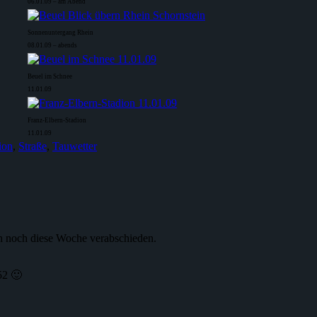
06.01.09 – am Abend
Sonnenuntergang Rhein
08.01.09 – abends
Beuel im Schnee
11.01.09
Franz-Elbern-Stadion
11.01.09
ion
,
Straße
,
Tauwetter
ich noch diese Woche verabschieden.
52 🙂