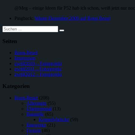
@Meg – einige Ideen für P52 hab ich schon, weiß jetzt nur noc
Pingback:
Winter Dezember 2009 auf Bonn Beuel
Suche
nach:
Seiten
Bonn-Beuel
Impressum
zwölf2010 – Fotoprojekt
zwölf2011 – Fotoprojekt
zwölf2012 – Fotoprojekt
Kategorien
Bonn-Beuel
(208)
Allgemein
(55)
Überregional
(13)
Baustelle
(65)
Kennedybrücke
(59)
Bauwerke
(21)
Freizeit
(46)