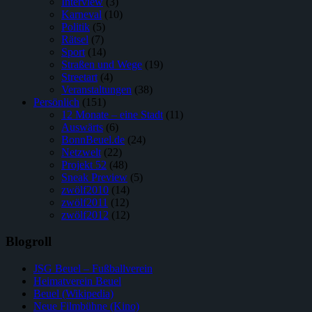
Interview
(3)
Karneval
(10)
Politik
(5)
Rätsel
(7)
Sport
(14)
Straßen und Wege
(19)
Streetart
(4)
Veranstaltungen
(38)
Persönlich
(151)
12 Monate – eine Stadt
(11)
Auswärts
(6)
BonnBeuel.de
(24)
Netzwelt
(22)
Projekt 52
(48)
Sneak Preview
(5)
zwölf2010
(14)
zwölf2011
(12)
zwölf2012
(12)
Blogroll
JSG Beuel – Fußballverein
Heimatverein Beuel
Beuel (Wikipedia)
Neue Filmbühne (Kino)