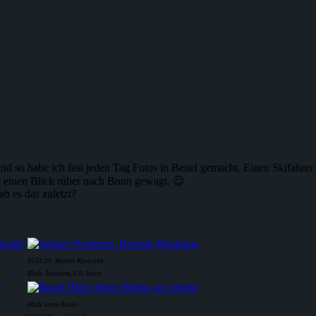
nd so habe ich fast jeden Tag Fotos in Beuel gemacht. Einen Skifahrer 
r einen Blick rüber nach Bonn gewagt. 😉
b es das zuletzt?
05.01.09 -Beueler Rheinufer
Blick: Postturm, UN-Tower
Blick übern Rhein