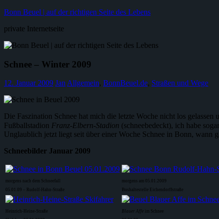
Zum
Bonn Beuel | auf der richtigen Seite des Lebens
Inhalt
private Internetseite
springen
Schnee – Winter 2009
12. Januar 2009
Jan
Allgemein
,
BonnBeuel.de
,
Straßen und Wege
Die Faszination Schnee hat mich die letzte Woche nicht los gelassen u
Fußballstadion
Franz-Elbern-Stadion
(schneebedeckt), ich habe soga
Unglaublich jetzt liegt seit über einer Woche Schnee in Bonn, wann ga
Schneebilder Januar 2009
morgens nach dem Schneefall
morgens am 05.01.2009
05.01.09 – Rudolf-Hahn-Straße
Bushaltestelle Eichendorffstraße
Heinrich-Heine-Straße
Blauer Affe
im Schnee