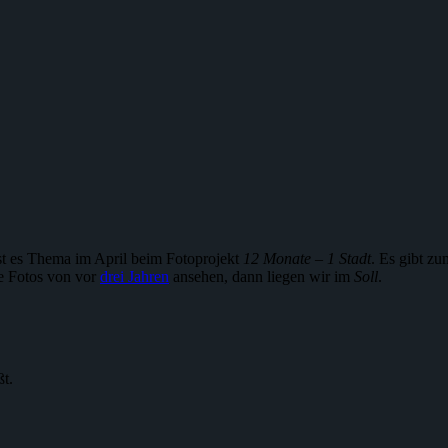
 ist es Thema im April beim Fotoprojekt
12 Monate – 1 Stadt
. Es gibt z
e Fotos von vor
drei Jahren
ansehen, dann liegen wir im
Soll
.
ßt.