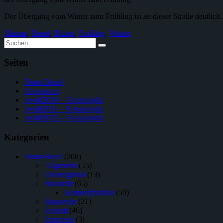
Der Übergang vom Winter zum Frühling ist an dieser Straße deutlich 
Bäume
,
Beuel
,
Blüten
,
Frühling
,
Winter
Suche
nach:
Seiten
Bonn-Beuel
Impressum
zwölf2010 – Fotoprojekt
zwölf2011 – Fotoprojekt
zwölf2012 – Fotoprojekt
Kategorien
Bonn-Beuel
(208)
Allgemein
(55)
Überregional
(13)
Baustelle
(65)
Kennedybrücke
(59)
Bauwerke
(21)
Freizeit
(46)
Interview
(3)