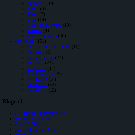
Karneval
(10)
Politik
(5)
Rätsel
(7)
Sport
(14)
Straßen und Wege
(19)
Streetart
(4)
Veranstaltungen
(38)
Persönlich
(151)
12 Monate – eine Stadt
(11)
Auswärts
(6)
BonnBeuel.de
(24)
Netzwelt
(22)
Projekt 52
(48)
Sneak Preview
(5)
zwölf2010
(14)
zwölf2011
(12)
zwölf2012
(12)
Blogroll
JSG Beuel – Fußballverein
Heimatverein Beuel
Beuel (Wikipedia)
Neue Filmbühne (Kino)
der tag und ich