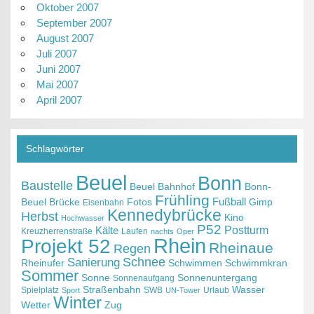
Oktober 2007
September 2007
August 2007
Juli 2007
Juni 2007
Mai 2007
April 2007
Schlagwörter
Beuel
Bonn
Baustelle
Beuel Bahnhof
Bonn-
Frühling
Fußball
Beuel
Brücke
Fotos
Gimp
Eisenbahn
Kennedybrücke
Herbst
Kino
Hochwasser
P52
Kälte
Postturm
Kreuzherrenstraße
Laufen
nachts
Oper
Projekt 52
Rhein
Rheinaue
Regen
Schnee
Sanierung
Rheinufer
Schwimmen
Schwimmkran
Sommer
Sonne
Sonnenuntergang
Sonnenaufgang
Straßenbahn
Wasser
Spielplatz
SWB
Urlaub
Sport
UN-Tower
Winter
Wetter
Zug