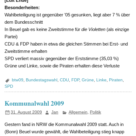
[Edit Ende]
Besonderheiten:
Wahlbeteiligung ist gegenüber ’05 gesunken, liegt aber 7 % über
dem Bundesschnitt
In Beuel gab es keine Zweitstimme für
die Violetten
(als einzige
Partei)
CDU & FDP haben in etwa die gleichen Stimmen bei Erst- und
Zweitstimme erhalten
SPD verliert massiv gegenüber der Erststimme (35,03 %)
Grüne und Linke, sowie die Piraten erhalten diese Verluste
btw09
,
Bundestagswahl
,
CDU
,
FDP
,
Grüne
,
Linke
,
Piraten
,
SPD
Kommunalwahl 2009
31. August 2009
Jan
Allgemein
,
Politik
Gestern fand in NRW die Kommunalwahl 2009 statt. Auch in
(Bonn) Beuel wurde gewählt, die Wahlbeteiligung stieg knapp