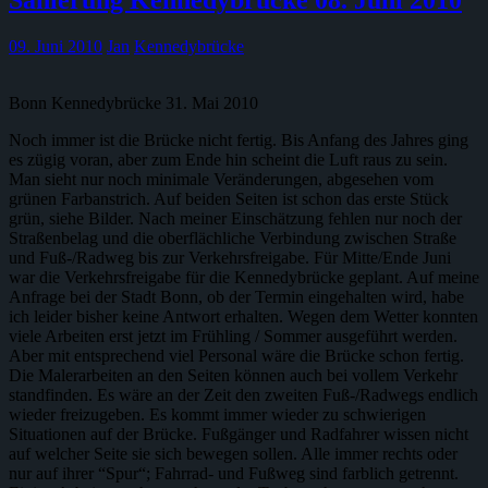
Sanierung Kennedybrücke 08. Juni 2010
09. Juni 2010
Jan
Kennedybrücke
Bonn Kennedybrücke 31. Mai 2010
Noch immer ist die Brücke nicht fertig. Bis Anfang des Jahres ging
es zügig voran, aber zum Ende hin scheint die Luft raus zu sein.
Man sieht nur noch minimale Veränderungen, abgesehen vom
grünen Farbanstrich. Auf beiden Seiten ist schon das erste Stück
grün, siehe Bilder. Nach meiner Einschätzung fehlen nur noch der
Straßenbelag und die oberflächliche Verbindung zwischen Straße
und Fuß-/Radweg bis zur Verkehrsfreigabe. Für Mitte/Ende Juni
war die Verkehrsfreigabe für die Kennedybrücke geplant. Auf meine
Anfrage bei der Stadt Bonn, ob der Termin eingehalten wird, habe
ich leider bisher keine Antwort erhalten. Wegen dem Wetter konnten
viele Arbeiten erst jetzt im Frühling / Sommer ausgeführt werden.
Aber mit entsprechend viel Personal wäre die Brücke schon fertig.
Die Malerarbeiten an den Seiten können auch bei vollem Verkehr
standfinden. Es wäre an der Zeit den zweiten Fuß-/Radwegs endlich
wieder freizugeben. Es kommt immer wieder zu schwierigen
Situationen auf der Brücke. Fußgänger und Radfahrer wissen nicht
auf welcher Seite sie sich bewegen sollen. Alle immer rechts oder
nur auf ihrer “Spur“; Fahrrad- und Fußweg sind farblich getrennt.