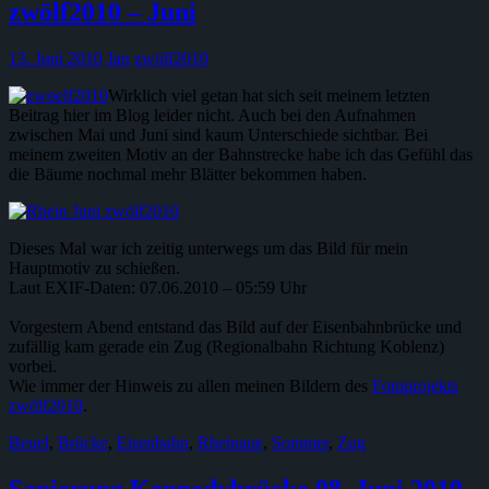
zwölf2010 – Juni
13. Juni 2010
Jan
zwölf2010
Wirklich viel getan hat sich seit meinem letzten
Beitrag hier im Blog leider nicht. Auch bei den Aufnahmen
zwischen Mai und Juni sind kaum Unterschiede sichtbar. Bei
meinem zweiten Motiv an der Bahnstrecke habe ich das Gefühl das
die Bäume nochmal mehr Blätter bekommen haben.
Dieses Mal war ich zeitig unterwegs um das Bild für mein
Hauptmotiv zu schießen.
Laut EXIF-Daten: 07.06.2010 – 05:59 Uhr
Vorgestern Abend entstand das Bild auf der Eisenbahnbrücke und
zufällig kam gerade ein Zug (Regionalbahn Richtung Koblenz)
vorbei.
Wie immer der Hinweis zu allen meinen Bildern des
Fotoprojekts
zwölf2010
.
Beuel
,
Brücke
,
Eisenbahn
,
Rheinaue
,
Sommer
,
Zug