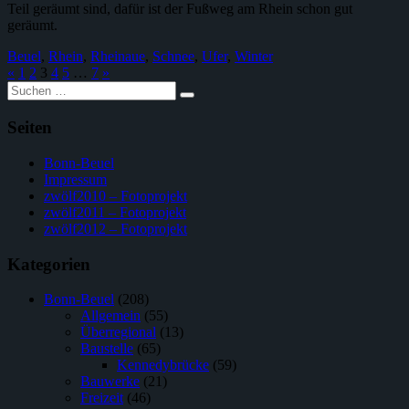
Teil geräumt sind, dafür ist der Fußweg am Rhein schon gut
geräumt.
Beuel
,
Rhein
,
Rheinaue
,
Schnee
,
Ufer
,
Winter
«
1
2
3
4
5
…
7
»
Suche
nach:
Seiten
Bonn-Beuel
Impressum
zwölf2010 – Fotoprojekt
zwölf2011 – Fotoprojekt
zwölf2012 – Fotoprojekt
Kategorien
Bonn-Beuel
(208)
Allgemein
(55)
Überregional
(13)
Baustelle
(65)
Kennedybrücke
(59)
Bauwerke
(21)
Freizeit
(46)