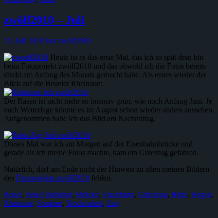
zwölf2010 – Juli
15. Juli 2010
Jan
zwölf2010
Heute ist es das erste Mal, das ich so spät dran bin
beim Fotoprojekt zwölf2010 und das obwohl ich die Fotos bereits
direkt am Anfang des Monats gemacht habe. Als erstes wieder der
Blick auf die Beueler Rheinaue:
Der Rasen ist nicht mehr so intensiv grün, wie noch Anfang Juni. Je
nach Wetterlage könnte es im August schon wieder anders aussehen.
Aufgenommen habe ich das Bild am Nachmittag.
Dieses Mal war ich am Morgen auf der Eisenbahnbrücke und
gerade als ich meine Fotos machte, kam ein Güterzug gefahren.
Natürlich, darf am Ende nicht der Hinweis zu allen meinen Bildern
des
Fotoprojekts zwölf2010
fehlen.
Beuel
,
Beuel Bahnhof
,
Brücke
,
Eisenbahn
,
Güterzug
,
Hitze
,
Regen
,
Rheinaue
,
Sommer
,
Trockenheit
,
Zug