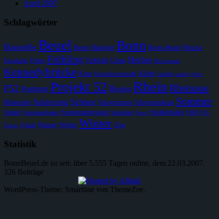
April 2007
Schlagwörter
Beuel
Bonn
Baustelle
Beuel Bahnhof
Bonn-Beuel
Brücke
Frühling
Herbst
Fußball
Fotos
Gimp
Eisenbahn
Hochwasser
Kennedybrücke
Kälte
Kino
Kreuzherrenstraße
Laufen
nachts
Oper
Rhein
Projekt 52
Rheinaue
P52
Regen
Postturm
Sommer
Schnee
Sanierung
Rheinufer
Schwimmen
Schwimmkran
Sonne
Sonnenuntergang
Straßenbahn
Sonnenaufgang
Spielplatz
SWB
Sport
UN-
Winter
Wasser
Wetter
Zug
Urlaub
Tower
Statistik
BonnBeuel.de ist seit: über 5.555 Tagen online, dem 22.03.2007.
326 Beiträge
WordPress-Theme: Smartline von ThemeZee.