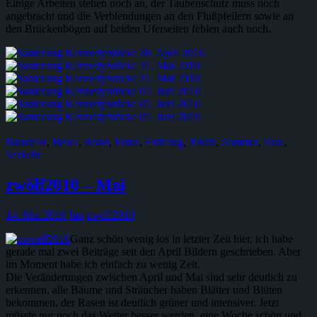
Einige Arbeiten stehen noch an, der Taubenschutz muss noch
angebracht und die Verblendungen an den Flußpfeilern sowie an
den Brückenbögen auf beiden Uferseiten fehlen auch noch.
Baustelle
,
Beuel
,
Bonn
,
Fotos
,
Frühling
,
Rhein
,
Sommer
,
Stau
,
Verkehr
zwölf2010 – Mai
14. Mai 2010
Jan
zwölf2010
Ganz schön wenig los in letzter Zeit hier, ich habe
gerade mal zwei Beiträge seit den April Bildern geschrieben. Aber
im Moment habe ich einfach zu wenig Zeit.
Die Veränderungen zwischen April und Mai sind sehr deutlich zu
erkennen, alle Bäume und Sträucher haben Blätter und Blüten
bekommen, der Rasen ist deutlich grüner und intensiver. Jetzt
müsste nur noch das Wetter besser werden, eine Woche schön und