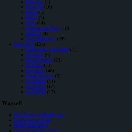
Interview
(3)
Karneval
(10)
Politik
(5)
Rätsel
(7)
Sport
(14)
Straßen und Wege
(19)
Streetart
(4)
Veranstaltungen
(38)
Persönlich
(151)
12 Monate – eine Stadt
(11)
Auswärts
(6)
BonnBeuel.de
(24)
Netzwelt
(22)
Projekt 52
(48)
Sneak Preview
(5)
zwölf2010
(14)
zwölf2011
(12)
zwölf2012
(12)
Blogroll
JSG Beuel – Fußballverein
Heimatverein Beuel
Beuel (Wikipedia)
Neue Filmbühne (Kino)