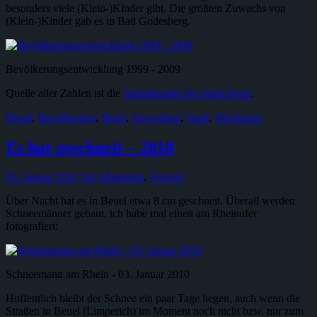
besonders viele (Klein-)Kinder gibt. Die größten Zuwachs von
(Klein-)Kinder gab es in Bad Godesberg.
Bevölkerungsentwicklung 1999 - 2009
Quelle aller Zahlen ist die
Statistikstelle der Stadt Bonn
.
Beuel
,
Bevölkerung
,
Bonn
,
Einwohner
,
Stadt
,
Wachstum
Es hat geschneit – 2010
03. Januar 2010
Jan
Allgemein
,
Freizeit
Über Nacht hat es in Beuel etwa 8 cm geschneit. Überall werden
Schneemänner gebaut, ich habe mal einen am Rheinufer
fotografiert:
Schneemann am Rhein - 03. Januar 2010
Hoffentlich bleibt der Schnee ein paar Tage liegen, auch wenn die
Straßen in Beuel (Limperich) im Moment noch nicht bzw. nur zum