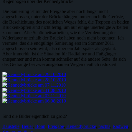
Regenbogen über der Kennedybrücke
Die Sanierung ist mit der Freigabe aber noch längst nicht
abgeschlossen, unter der Brücke hängen immer noch die Gerüste,
die Beschichtung des nördlichen Weges fehlt, die Treppen an beiden
Brückenköpfen sind nicht fertig, um nur einige unerledigte Arbeiten
zu nennen. Alle Schönheitsarbeiten, wie die Verblendung der
Widerlager unterhalb der Brücke haben noch nicht begonnen. Ich
vermute, das die endgültige Sanierung erst im Sommer 2011
abgeschlossen sein wird, also über ein Jahr später als geplant.
Aber immerhin ist die Situation für Radfahrer und Fußgänger
entspannter und man kommt schneller auf die andere Seite, da sich
das Gedränge bei zwei ausgebauten Wegen deutlich reduziert.
Sind die Bilder eigentlich zu groß?
Baustelle
,
Beuel
,
Bonn
,
Freigabe
,
Kenendybrücke
,
nachts
,
Radweg
,
Sanierung
,
Staus