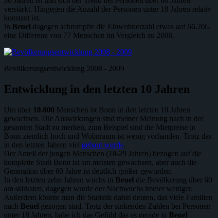
30 Jahren ist und sich der Trend bei Personen über 60 Jahren
verstärkt. Hingegen die Anzahl der Personen unter 18 Jahren relativ
konstant ist.
In
Beuel
dagegen schrumpfte die Einwohnerzahl etwas auf 66.206,
eine Differenz von 77 Menschen im Vergleich zu 2008.
Bevölkerungsentwicklung 2008 - 2009
Entwicklung in den letzten 10 Jahren
Um über
10.000
Menschen ist Bonn in den letzten 10 Jahren
gewachsen. Die Auswirkungen sind meiner Meinung nach in der
gesamten Stadt zu merken, zum Beispiel sind die Mietpreise in
Bonn ziemlich hoch und Wohnraum ist wenig vorhanden. Trotz das
in den letzten Jahren viel
gebaut wurde
.
Der Anteil der jungen Menschen (18-29 Jahren) bezogen auf die
komplette Stadt Bonn ist am meisten gewachsen, aber auch die
Generation über 60 Jahre ist deutlich größer geworden.
In den letzten zehn Jahren wuchs in
Beuel
die Bevölkerung über 60
am stärksten, dagegen wurde der Nachwuchs immer weniger.
Außerdem könnte man die Statistik dahin deuten, das viele Familien
nach
Beuel
gezogen sind. Trotz der sinkenden Zahlen bei Personen
unter 18 Jahren, habe ich das Gefühl das es gerade in
Beuel